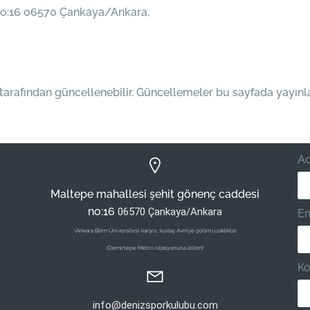
no:16 06570 Çankaya/Ankara,
tarafından güncellenebilir. Güncellemeler bu sayfada yayınlan
Ad
Maltepe mahallesi şehit gönenç caddesi
no:16
06570 Çankaya/Ankara
Em
(Ankara Bilim Üniversitesi karşısı, kızılay Avm’ye 900m uzaklıkta)
(Demirtepe Metro istasyonuna 200m)
K
info@denizsporkulubu.com