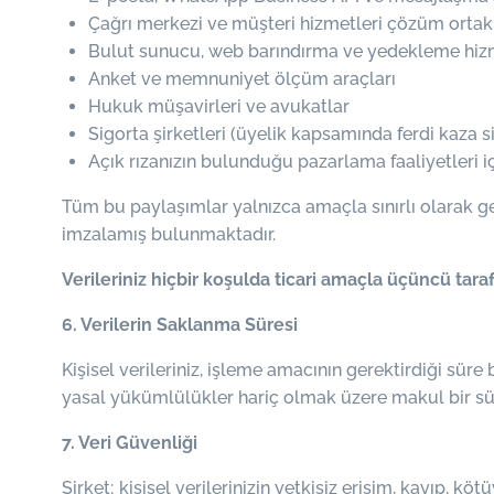
Çağrı merkezi ve müşteri hizmetleri çözüm ortakl
Bulut sunucu, web barındırma ve yedekleme hizm
Anket ve memnuniyet ölçüm araçları
Hukuk müşavirleri ve avukatlar
Sigorta şirketleri (üyelik kapsamında ferdi kaza 
Açık rızanızın bulunduğu pazarlama faaliyetleri iç
Tüm bu paylaşımlar yalnızca amaçla sınırlı olarak gerç
imzalamış bulunmaktadır.
Verileriniz hiçbir koşulda ticari amaçla üçüncü taraf
6. Verilerin Saklanma Süresi
Kişisel verileriniz, işleme amacının gerektirdiği sür
yasal yükümlülükler hariç olmak üzere makul bir süre 
7. Veri Güvenliği
Şirket; kişisel verilerinizin yetkisiz erişim, kayıp, k