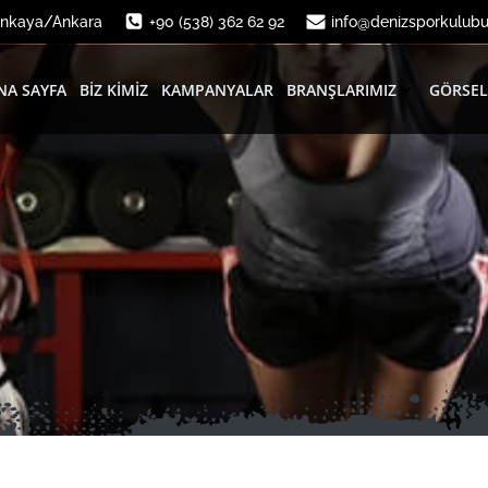
Çankaya/Ankara
+90 (538) 362 62 92
info@denizsporkulub
NA SAYFA
BIZ KIMIZ
KAMPANYALAR
BRANŞLARIMIZ
GÖRSEL