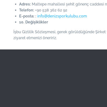
Adres:
Maltepe mahallesi şehit gönenç caddesi 
Telefon:
+90 538 362 62 92
info@denizsporkulubu.com
E-posta:
:
10. Değişiklikler
İşbu Gizlilik Sözleşmesi, gerek görüldüğünde Şirket 
ziyaret etmenizi öneririz.