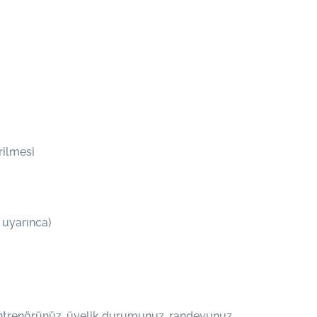
rilmesi
 uyarınca)
antrenörünüz, üyelik durumunuz, randevunuz,