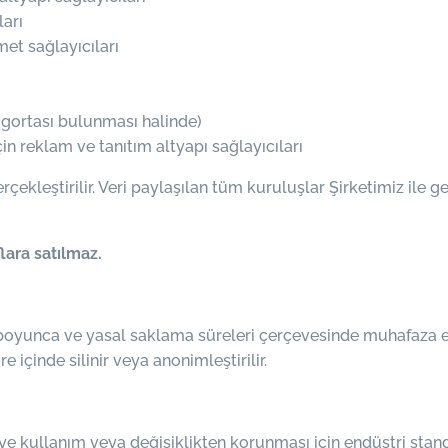
arı
et sağlayıcıları
sigortası bulunması halinde)
in reklam ve tanıtım altyapı sağlayıcıları
ekleştirilir. Veri paylaşılan tüm kuruluşlar Şirketimiz ile ger
lara satılmaz.
e boyunca ve yasal saklama süreleri çerçevesinde muhafaza ed
içinde silinir veya anonimleştirilir.
ötüye kullanım veya değişiklikten korunması için endüstri stand