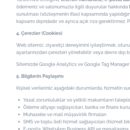
ödemeniz ve salonumuzla ilgili duyurular hakkında
sunulması (sözleşmenin ifası) kapsamında yapıldığınd
kapsamı dışındadır ve ayrıca açık rıza gerektirmez. Pa
4. Çerezler (Cookies)
Web sitemiz; ziyaretçi deneyimini iyileştirmek, otur
ayarlarınızdan çerezleri yönetebilir veya devre dışı b
Sitemizde Google Analytics ve Google Tag Manager gi
5. Bilgilerin Paylaşımı
Kişisel verileriniz aşağıdaki durumlarda, hizmetin s
Yasal zorunluluklar ve yetkili makamların taleple
Ödeme altyapı sağlayıcıları, banka ve finans kurulu
Muhasebe ve mali müşavirlik firmaları
SMS ve toplu ileti hizmet sağlayıcıları (hizmet bild
E-posta, WhatsApp Business API ve mesajlaşma al