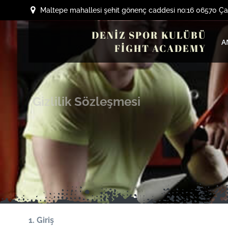
İçeriğe
Maltepe mahallesi şehit gönenç caddesi no:16 06570 
geç
DENİZ SPOR KULÜBÜ
A
FİGHT ACADEMY
Gizlilik Sözleşmesi
1. Giriş