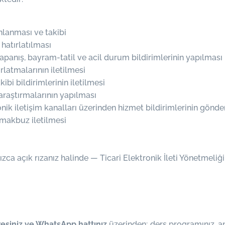
nlanması ve takibi
hatırlatılması
kapanış, bayram-tatil ve acil durum bildirimlerinin yapılması
latmalarının iletilmesi
bi bildirimlerinin iletilmesi
araştırmalarının yapılması
ik iletişim kanalları üzerinden hizmet bildirimlerinin gönde
/makbuz iletilmesi
ca açık rızanız halinde — Ticari Elektronik İleti Yönetmeliği
esiniz ve WhatsApp hattınız
üzerinden; ders programınız, 