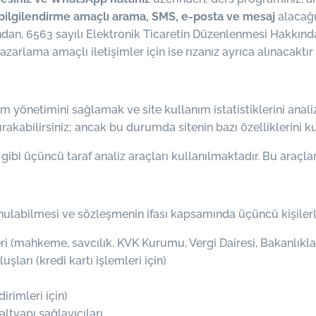
bilgilendirme amaçlı arama, SMS, e-posta ve mesaj
alacağın
an, 6563 sayılı Elektronik Ticaretin Düzenlenmesi Hakkında 
zarlama amaçlı iletişimler için ise rızanız ayrıca alınacaktır 
um yönetimini sağlamak ve site kullanım istatistiklerini anal
ırakabilirsiniz; ancak bu durumda sitenin bazı özelliklerini k
bi üçüncü taraf analiz araçları kullanılmaktadır. Bu araçlar
unulabilmesi ve sözleşmenin ifası kapsamında üçüncü kişilerl
ri (mahkeme, savcılık, KVK Kurumu, Vergi Dairesi, Bakanlıkla
şları (kredi kartı işlemleri için)
irimleri için)
tyapı sağlayıcıları