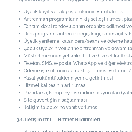
Üyelik kayıt ve takip işlemlerinin yürütülmesi
Antrenman programlarının kişiselleştirilmesi, pla
Tanıtım dersi randevularının organize edilmesi ve 
Ders programı, antrenör değişikliği, salon açılış-
Üyelik yenileme, kalan ders/seans ve ödeme hatır
Çocuk üyelerin velilerine antrenman ve devam taki
Müşteri memnuniyet anketleri ve hizmet kalitesi 
Telefon, SMS, e-posta, WhatsApp ve diğer elektron
Ödeme işlemlerinin gerçekleştirilmesi ve fatura
Yasal yükümlülüklerin yerine getirilmesi
Hizmet kalitesinin artırılması
Pazarlama, kampanya ve indirim duyuruları (yalnız
Site güvenliğinin sağlanması
İletişim taleplerine yanıt verilmesi
3.1. İletişim İzni — Hizmet Bildirimleri
Tarafımıza ilettiğiniz
telefon numaranız, e-posta adr