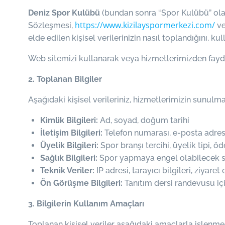
Deniz Spor Kulübü
(bundan sonra “Spor Kulübü” olara
https://www.kizilayspormerkezi.com/
Sözleşmesi,
v
elde edilen kişisel verilerinizin nasıl toplandığını, k
Web sitemizi kullanarak veya hizmetlerimizden faydala
2. Toplanan Bilgiler
Aşağıdaki kişisel verileriniz, hizmetlerimizin sunulm
Kimlik Bilgileri:
Ad, soyad, doğum tarihi
İletişim Bilgileri:
Telefon numarası, e-posta adresi,
Üyelik Bilgileri:
Spor branşı tercihi, üyelik tipi, öd
Sağlık Bilgileri:
Spor yapmaya engel olabilecek sağ
Teknik Veriler:
IP adresi, tarayıcı bilgileri, ziyaret 
Ön Görüşme Bilgileri:
Tanıtım dersi randevusu için
3. Bilgilerin Kullanım Amaçları
Toplanan kişisel veriler aşağıdaki amaçlarla işlenme