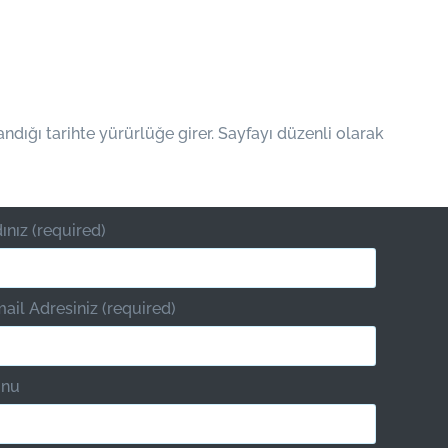
dığı tarihte yürürlüğe girer. Sayfayı düzenli olarak
ınız (required)
ail Adresiniz (required)
onu