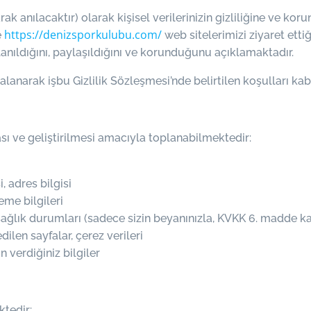
k anılacaktır) olarak kişisel verilerinizin gizliliğine ve ko
https://denizsporkulubu.com/
e
web sitelerimizi ziyaret ett
ullanıldığını, paylaşıldığını ve korunduğunu açıklamaktadır.
narak işbu Gizlilik Sözleşmesi’nde belirtilen koşulları kabul
ası ve geliştirilmesi amacıyla toplanabilmektedir:
 adres bilgisi
eme bilgileri
lık durumları (sadece sizin beyanınızla, KVKK 6. madde kaps
edilen sayfalar, çerez verileri
 verdiğiniz bilgiler
ktedir: